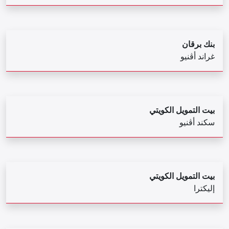
بنك برقان
غراند أڤنيو
بيت التمويل الكويتي
سكند أڤنيو
بيت التمويل الكويتي
إليكترا