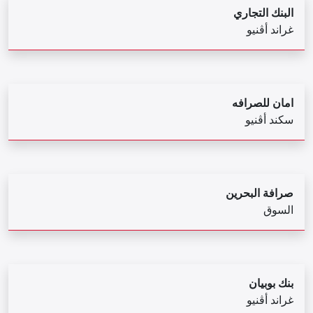
البنك التجاري
غراند أڤنيو
امان للصرافه
سكند أڤنيو
صرافة البحرين
السوق
بنك بوبيان
غراند أڤنيو