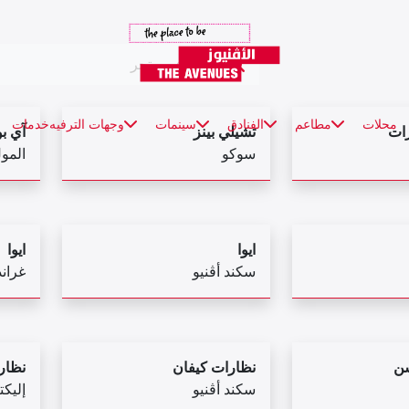
محلات
مطاعم
الفنادق
سينمات
وجهات الترفيه
خدمات
رات
تشيلي بينز
آي بو
سوكو
المو
ايوا
ايوا
سكند أڤنيو
غراند
سن
نظارات كيفان
نظار
سكند أڤنيو
إليكت