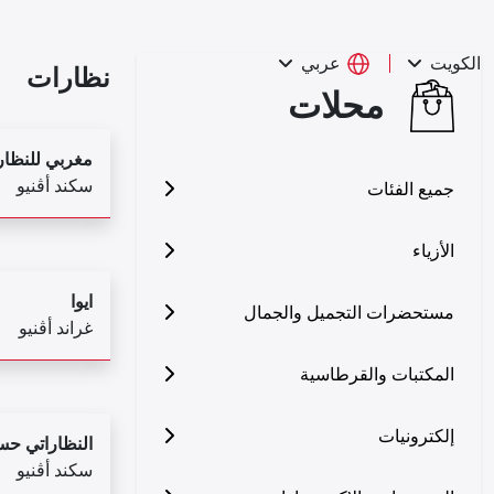
عربي
الكويت
نظارات
محلات
مغربي للنظا
سكند أڤنيو
جميع الفئات
الأزياء
ايوا
مستحضرات التجميل والجمال
غراند أڤنيو
المكتبات والقرطاسية
إلكترونيات
النظاراتي ح
سكند أڤنيو