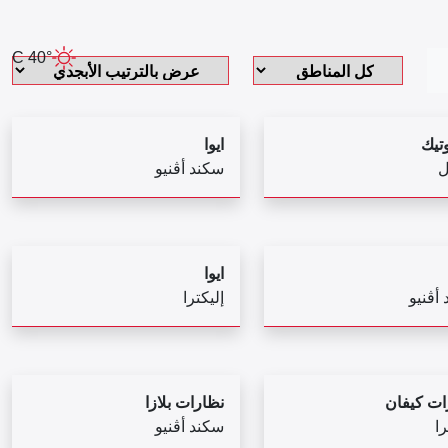
40° C
تيك
ايوا
ل
سكند أڤنيو
ايوا
 أڤنيو
إليكترا
ات كيفان
نظارات بلازا
را
سكند أڤنيو