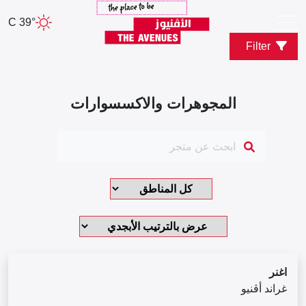
39° C
Filter
المجوهرات والاكسسوارات
اغنر
غراند أڤنيو