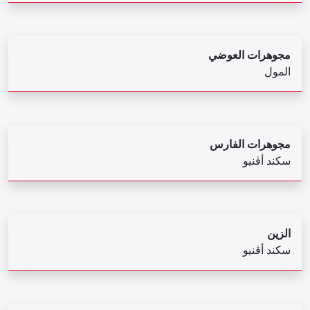
مجوهرات العوضي
المول
مجوهرات الفارس
سكند أڤنيو
الزين
سكند أڤنيو