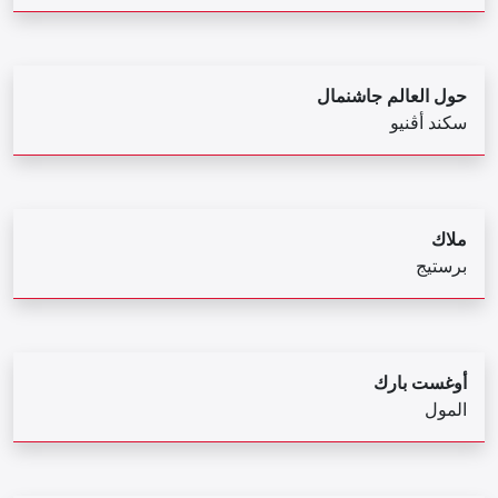
حول العالم جاشنمال
سكند أڤنيو
ملاك
برستيج
أوغست بارك
المول