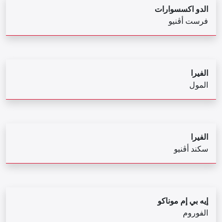
الدو اكسسوارات
فرست أڨنيو
الفيرا
المول
الفيرا
سكند أڤنيو
إيه بي إم موناكو
الفوروم