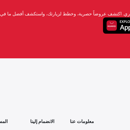
تجاري. اكتشف عروضاً حصرية، وخطط لزيارتك، واستكشف أفضل ما في ا
معلومات عنا
الانضمام إلينا
المس