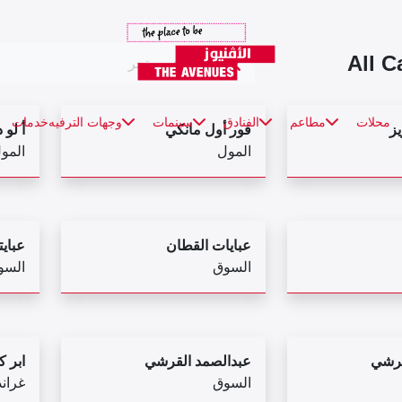
All C
محلات
مطاعم
الفنادق
سينمات
وجهات الترفيه
خدمات
يز
فور أول مانكي
أ لو 
المول
المو
عبايات القطان
عبايت
السوق
السو
قرشي
عبدالصمد القرشي
ابر 
السوق
غراند