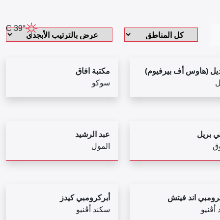
39° C
ديل (هاوس أف بيرفيوم)
مكتبة افاق
ل
سوكو
ي بريل
عبد الرشيد
ق
المول
كرومبي اند فيتش
أبركرومبي كيدز
 أڤنيو
سكند أڤنيو