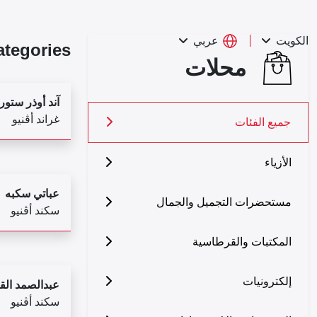
عربي
الكويت
ategories
محلات
آند أوذر ستور
غراند أڤنيو
جميع الفئات
الأزياء
عباتي سكبه
مستحضرات التجميل والجمال
سكند أڤنيو
المكتبات والقرطاسية
إلكترونيات
عبدالصمد ال
سكند أڤنيو