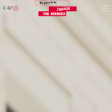
42° C