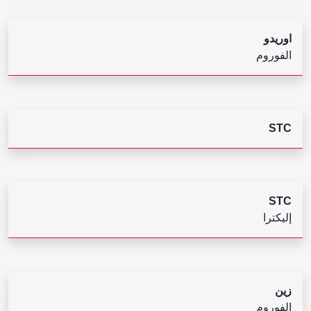
اوريدو
الفوروم
STC
STC
إليكترا
زين
الفوروم