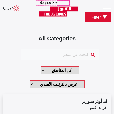
37° C
Filter
All Categories
آند أوذر ستوريز
غراند أڤنيو