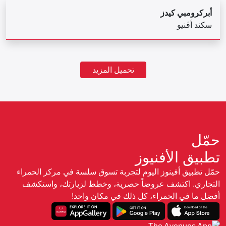
أبركرومبي كيدز
سكند أڤنيو
تحميل المزيد
حمّل
تطبيق الأفنيوز
حمّل تطبيق أفينوز اليوم لتجربة تسوق سلسة في مركز الحمراء
التجاري. اكتشف عروضاً حصرية، وخطط لزيارتك، واستكشف
أفضل ما في الحمراء، كل ذلك في مكان واحد!