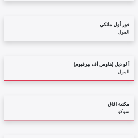
فور أول مانكي
المول
أ لو ديل (هاوس أف بيرفيوم)
المول
مكتبة افاق
سوكو