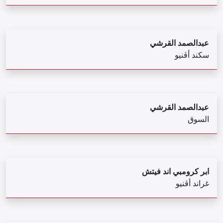
عبدالصمد القرشي
سكند أڤنيو
عبدالصمد القرشي
السوق
ابر كرومبي اند فيتش
غراند أڤنيو