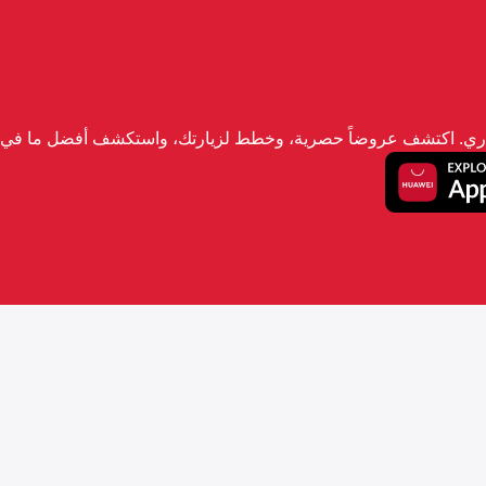
تجاري. اكتشف عروضاً حصرية، وخطط لزيارتك، واستكشف أفضل ما في ا