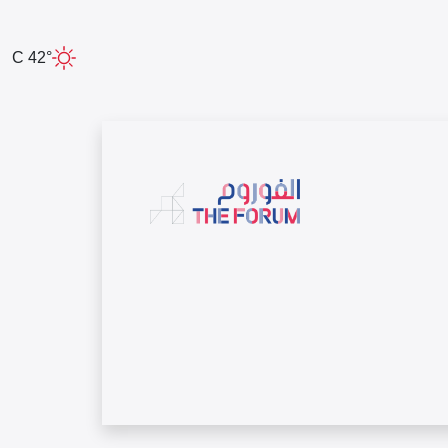
42° C