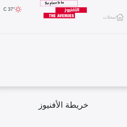
37° C
/
محلات
خريطة الأفنيوز