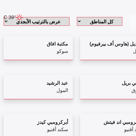
39° C
ديل (هاوس أف بيرفيوم)
مكتبة افاق
ل
سوكو
ي بريل
عبد الرشيد
ق
المول
كرومبي اند فيتش
أبركرومبي كيدز
 أڤنيو
سكند أڤنيو