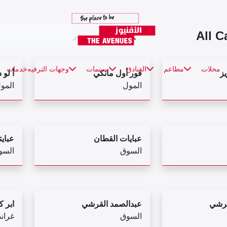
All C
محلات
مطاعم
الفنادق
سينمات
وجهات الترفيه
خدمات
يز
فور أول مانكي
أ لو 
المول
المو
عبايات القطان
عبايت
السوق
السو
قرشي
عبدالصمد القرشي
ابر 
السوق
غراند