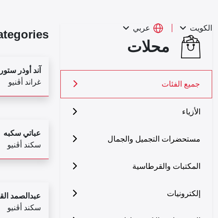
عربي
الكويت
ategories
محلات
آند أوذر ستور
غراند أڤنيو
جميع الفئات
الأزياء
عباتي سكبه
مستحضرات التجميل والجمال
سكند أڤنيو
المكتبات والقرطاسية
إلكترونيات
عبدالصمد ال
سكند أڤنيو