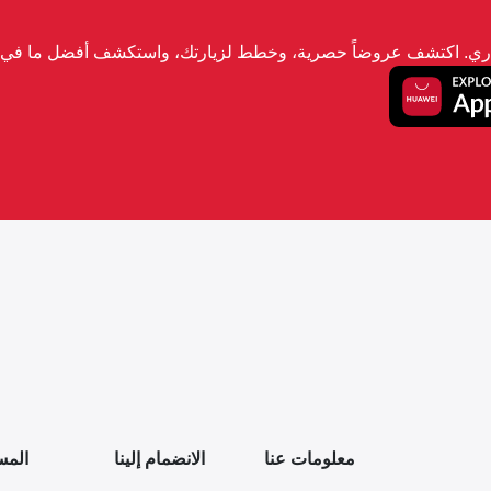
تجاري. اكتشف عروضاً حصرية، وخطط لزيارتك، واستكشف أفضل ما في ا
معلومات عنا
الانضمام إلينا
المس