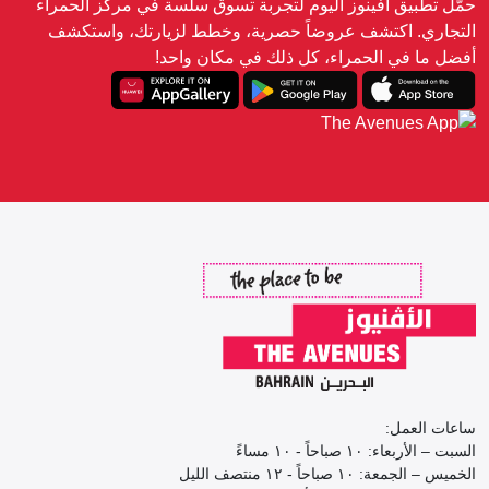
حمّل تطبيق أفينوز اليوم لتجربة تسوق سلسة في مركز الحمراء
التجاري. اكتشف عروضاً حصرية، وخطط لزيارتك، واستكشف
أفضل ما في الحمراء، كل ذلك في مكان واحد!
ساعات العمل:
السبت – الأربعاء: ١٠ صباحاً - ١٠ مساءً
الخميس – الجمعة: ١٠ صباحاً - ١٢ منتصف الليل