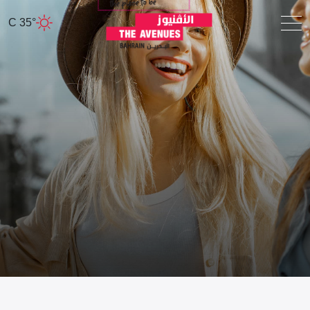
35° C