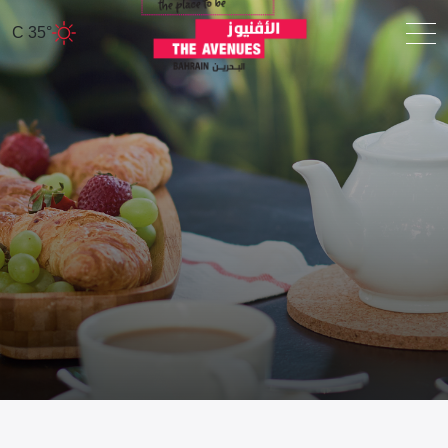
35° C