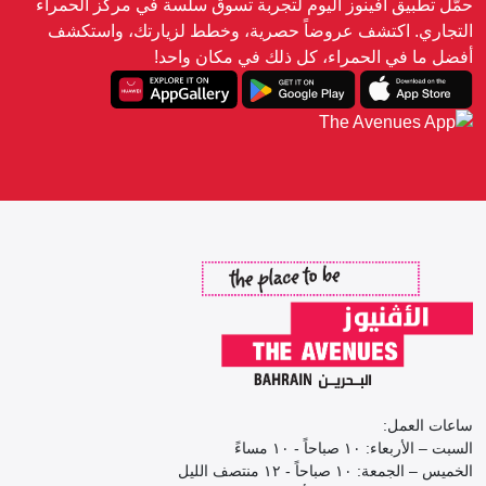
حمّل تطبيق أفينوز اليوم لتجربة تسوق سلسة في مركز الحمراء
التجاري. اكتشف عروضاً حصرية، وخطط لزيارتك، واستكشف
أفضل ما في الحمراء، كل ذلك في مكان واحد!
ساعات العمل:
السبت – الأربعاء: ١٠ صباحاً - ١٠ مساءً
الخميس – الجمعة: ١٠ صباحاً - ١٢ منتصف الليل